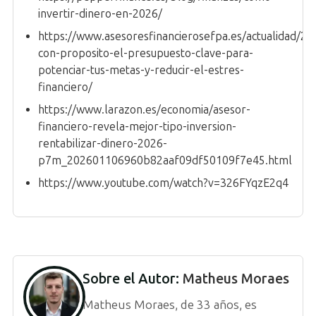
invertir-dinero-en-2026/
https://www.asesoresfinancierosefpa.es/actualidad/20
con-proposito-el-presupuesto-clave-para-
potenciar-tus-metas-y-reducir-el-estres-
financiero/
https://www.larazon.es/economia/asesor-
financiero-revela-mejor-tipo-inversion-
rentabilizar-dinero-2026-
p7m_202601106960b82aaf09df50109f7e45.html
https://www.youtube.com/watch?v=326FYqzE2q4
Sobre el Autor:
Matheus Moraes
Matheus Moraes, de 33 años, es