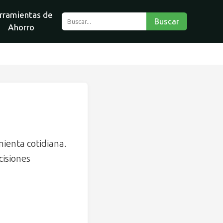
rramientas de
Buscar
Ahorro
mienta cotidiana.
cisiones