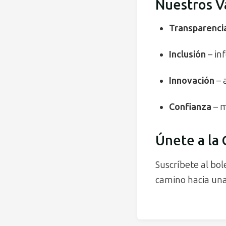
Nuestros V
Transparenci
Inclusión
– in
Innovación
– 
Confianza
– m
Únete a la
Suscríbete al bo
camino hacia una