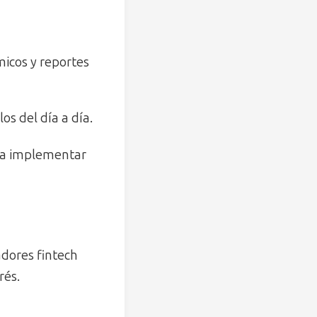
micos y reportes
os del día a día.
ra implementar
adores fintech
rés.