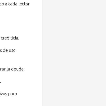
do a cada lector
rediticia.
as de uso
rar la deuda.
.
tivos para